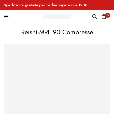
Spedizione gratuita per ordini superiori a 120€
Pe
0
Reishi-MRL 90 Compresse