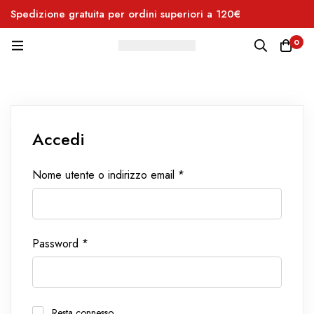
Spedizione gratuita per ordini superiori a 120€
Pe
0
Accedi
Nome utente o indirizzo email
*
Password
*
Resta connesso